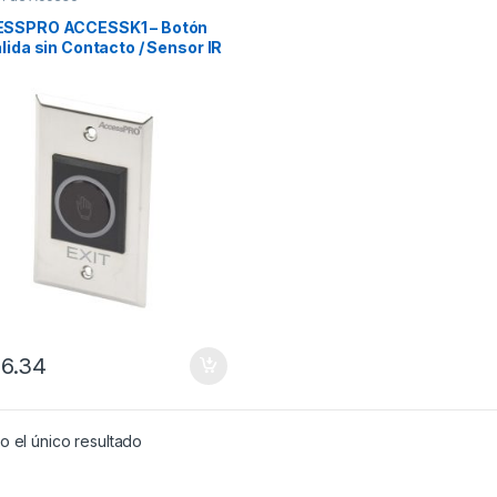
SSPRO ACCESSK1 – Botón
lida sin Contacto / Sensor IR
minado / NO-NC / Distancia
table
6.34
 el único resultado