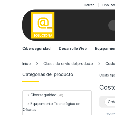
Carrito
Finaliz
Bus
Ciberseguridad
Desarrollo Web
Equipamien
Inicio
Clases de envío del producto
Costo 
Categorías del producto
Costo fij
Costo
Ciberseguridad
(20)
Equipamiento Tecnológico en
Oficinas
Contr