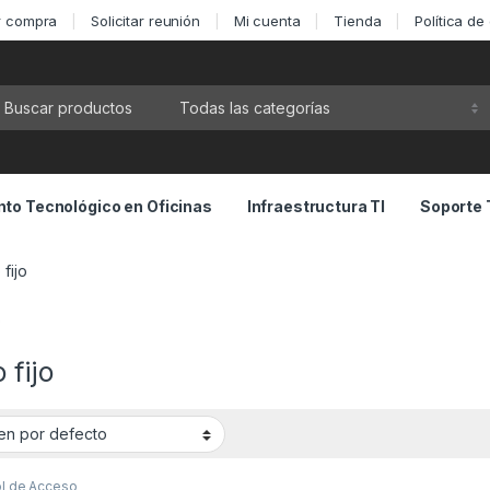
ar compra
Solicitar reunión
Mi cuenta
Tienda
Política de
ca por:
to Tecnológico en Oficinas
Infraestructura TI
Soporte 
fijo
o
 fijo
ol de Acceso