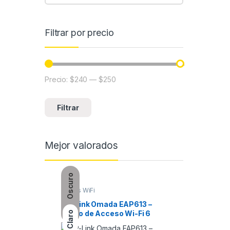
Filtrar por precio
Precio:
$240
—
$250
Precio mínimo
Precio máximo
Filtrar
Mejor valorados
Oscuro
Redes WiFi
Servidore
TP-Link Omada EAP613 –
Personal
Punto de Acceso Wi-Fi 6
Claro
AX1800 / Montaje en Techo