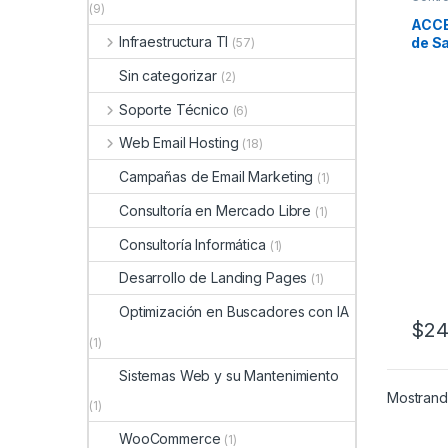
(9)
ACCE
Infraestructura TI
de Sa
(57)
/ Ilu
Sin categorizar
(2)
Ajus
Soporte Técnico
(6)
Web Email Hosting
(18)
Campañas de Email Marketing
(1)
Consultoría en Mercado Libre
(1)
Consultoría Informática
(1)
Desarrollo de Landing Pages
(1)
Optimización en Buscadores con IA
$
24
(1)
Sistemas Web y su Mantenimiento
Mostrando
(1)
WooCommerce
(1)