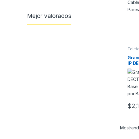
Mejor valorados
Telef
Gran
IP DE
con 
Telé
$
2,
Mostrand