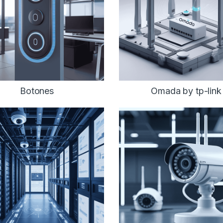
Botones
Omada by tp-link