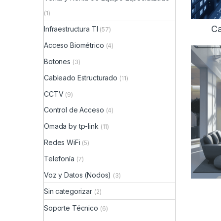
(1)
Ca
Infraestructura TI
(57)
Acceso Biométrico
(4)
Botones
(3)
Cableado Estructurado
(11)
CCTV
(9)
Control de Acceso
(4)
Omada by tp-link
(11)
Redes WiFi
(5)
Telefonía
(7)
Voz y Datos (Nodos)
(3)
Sin categorizar
(2)
Soporte Técnico
(6)