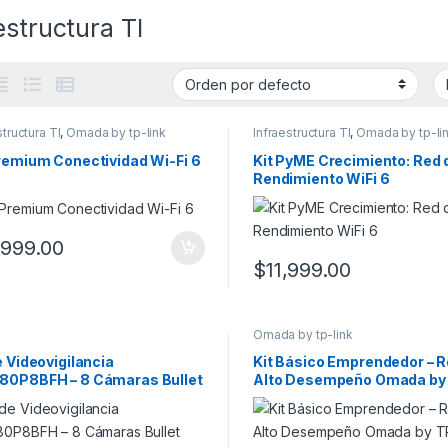
estructura TI
structura TI
,
Omada by tp-link
Infraestructura TI
,
Omada by tp-li
Premium Conectividad Wi-Fi 6
Kit PyME Crecimiento: Red 
Rendimiento WiFi 6
,999.00
$
11,999.00
Omada by tp-link
e Videovigilancia
Kit Básico Emprendedor – R
80P8BFH – 8 Cámaras Bullet
Alto Desempeño Omada by
P + DVR 8 Canales +
Link
sorios