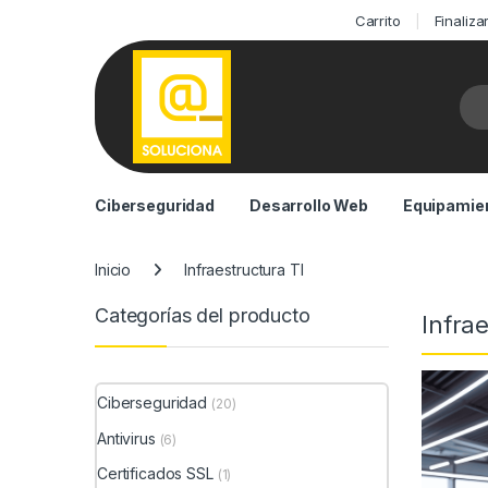
Carrito
Finaliz
Bus
Ciberseguridad
Desarrollo Web
Equipamien
Inicio
Infraestructura TI
Categorías del producto
Infra
Ciberseguridad
(20)
Antivirus
(6)
Certificados SSL
(1)