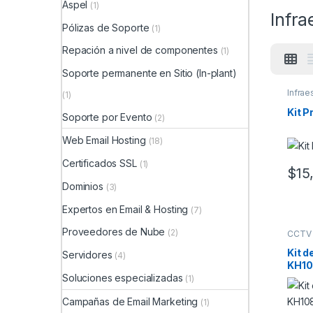
Aspel
(1)
Infra
Pólizas de Soporte
(1)
Repación a nivel de componentes
(1)
Soporte permanente en Sitio (In-plant)
Infrae
(1)
Kit 
Soporte por Evento
(2)
Web Email Hosting
(18)
Certificados SSL
(1)
$
15
Dominios
(3)
Expertos en Email & Hosting
(7)
Proveedores de Nube
(2)
CCTV
Kit d
Servidores
(4)
KH10
Soluciones especializadas
1080
(1)
Acce
Campañas de Email Marketing
(1)