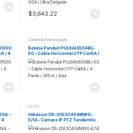
$
3,643.22
Cableado Estructurado
61000
Bobina Panduit PUL6AHD04BU-
A / 4
EG – Cable Horizontal UTP Cat6A /
4 Pares / 305 m / Azul
CCTV
RXA –
Hikvision DS-2SE3C404MWG-
 4
E/14 – Cámara IP PTZ TandemVu
4MP / Zoom 4X / Dual Light /
AcuSense / IP66 / PoE+