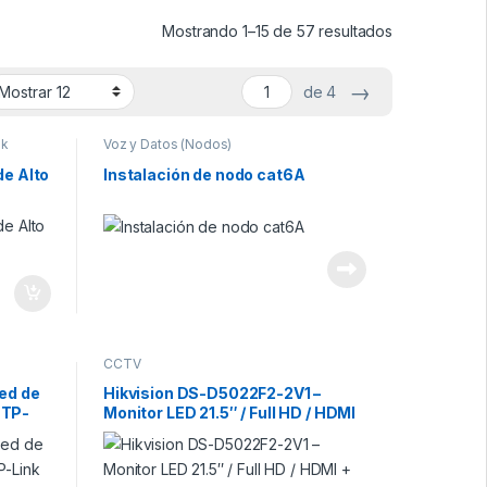
Mostrando 1–15 de 57 resultados
→
de 4
nk
Voz y Datos (Nodos)
de Alto
Instalación de nodo cat6A
CCTV
ed de
Hikvision DS-D5022F2-2V1 –
 TP-
Monitor LED 21.5″ / Full HD / HDMI
+ VGA / Ultra Delgado