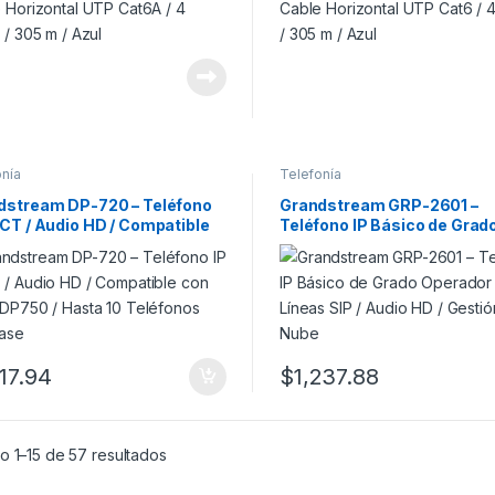
onía
Telefonía
dstream DP-720 – Teléfono
Grandstream GRP-2601 –
CT / Audio HD / Compatible
Teléfono IP Básico de Grad
Base DP750 / Hasta 10
Operador / 2 Líneas SIP / A
fonos por Base
/ Gestión en la Nube
117.94
$
1,237.88
o 1–15 de 57 resultados