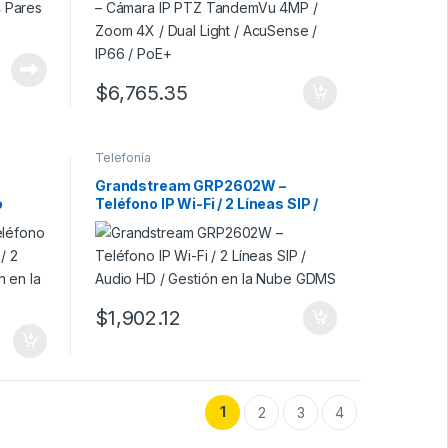
$
6,765.35
Telefonía
Grandstream GRP2602W –
o
Teléfono IP Wi-Fi / 2 Líneas SIP /
udio HD
Audio HD / Gestión en la Nube
GDMS
$
1,902.12
1
2
3
4