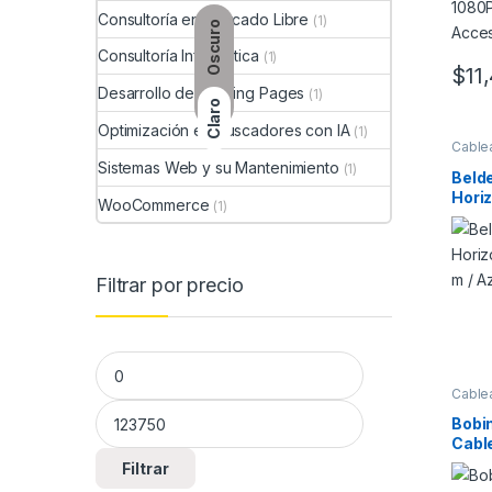
Consultoría en Mercado Libre
(1)
Oscuro
Consultoría Informática
(1)
$
11
Desarrollo de Landing Pages
(1)
Claro
Optimización en Buscadores con IA
(1)
Cable
Sistemas Web y su Mantenimiento
(1)
Beld
Horiz
WooCommerce
(1)
305 m
Filtrar por precio
Precio mínimo
Precio máximo
Cable
Bobi
Cable
Pares
Filtrar