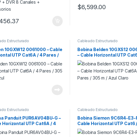
$
6,599.00
,456.37
ado Estructurado
Cableado Estructurado
en 10GXW12 0061000 – Cable
Bobina Belden 10GXS12 00
ontal UTP Cat6A / 4 Pares /
– Cable Horizontal UTP Cat6
 / Azul
Pares / 305 m / Azul Claro
ado Estructurado
Cableado Estructurado
na Panduit PUR6AV04BU-G –
Bobina Siemon 9C6R4-E3-
 Horizontal UTP Cat6A / 4
Cable Horizontal UTP Cat6 /
 / 305 m / Azul
Pares / 305 m / Azul