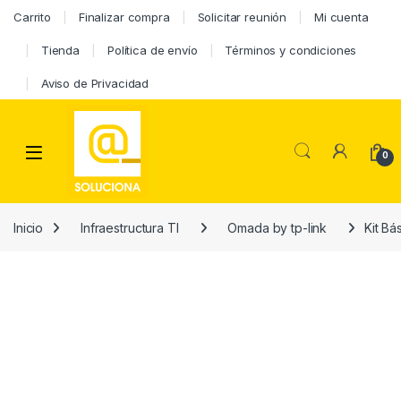
Carrito
Finalizar compra
Solicitar reunión
Mi cuenta
Tienda
Política de envío
Términos y condiciones
Aviso de Privacidad
0
Inicio
Infraestructura TI
Omada by tp-link
Kit B