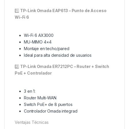
1️⃣
TP-Link Omada EAP613 – Punto de Acceso
Wi-Fi 6
Wi-Fi 6 AX3000
MU-MIMO 4×4
Montaje en techo/pared
Ideal para alta densidad de usuarios
2️⃣
TP-Link Omada ER7212PC – Router + Switch
PoE + Controlador
3 en 1:
Router Multi-WAN
Switch PoE+ de 8 puertos
Controlador Omada integrad
Ventajas Técnicas