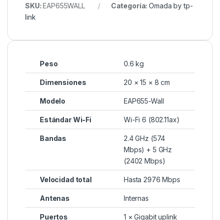
SKU:
EAP655WALL
Categoría:
Omada by tp-
link
Peso
0.6 kg
Dimensiones
20 × 15 × 8 cm
Modelo
EAP655-Wall
Estándar Wi-Fi
Wi-Fi 6 (802.11ax)
Bandas
2.4 GHz (574
Mbps) + 5 GHz
(2402 Mbps)
Velocidad total
Hasta 2976 Mbps
Antenas
Internas
Puertos
1 × Gigabit uplink