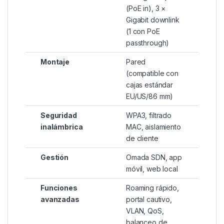
(PoE in), 3 ×
Gigabit downlink
(1 con PoE
passthrough)
Montaje
Pared
(compatible con
cajas estándar
EU/US/86 mm)
Seguridad
WPA3, filtrado
inalámbrica
MAC, aislamiento
de cliente
Gestión
Omada SDN, app
móvil, web local
Funciones
Roaming rápido,
avanzadas
portal cautivo,
VLAN, QoS,
balanceo de