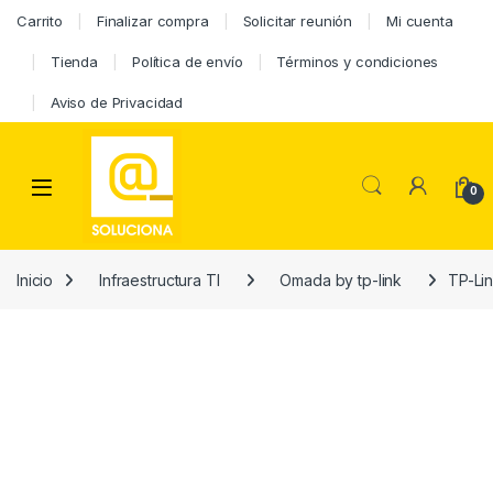
Carrito
Finalizar compra
Solicitar reunión
Mi cuenta
Tienda
Política de envío
Términos y condiciones
Aviso de Privacidad
0
Inicio
Infraestructura TI
Omada by tp-link
TP-Li