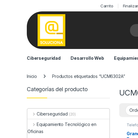
Carrito
Finaliz
Bus
Ciberseguridad
Desarrollo Web
Equipamien
Inicio
Productos etiquetados “UCM6302A”
Categorías del producto
UCM
Ciberseguridad
(20)
Equipamiento Tecnológico en
Telef
Oficinas
Gran