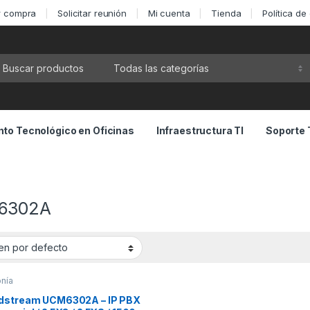
ar compra
Solicitar reunión
Mi cuenta
Tienda
Política de
ca por:
to Tecnológico en Oficinas
Infraestructura TI
Soporte 
6302A
onía
dstream UCM6302A – IP PBX