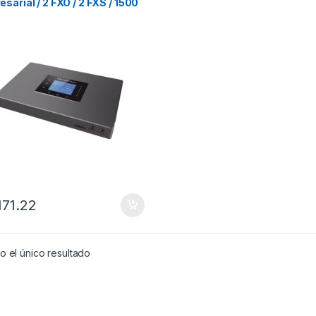
sarial / 2 FXO / 2 FXS / 1500
ios / Audio SIP / GDMS
,171.22
 el único resultado