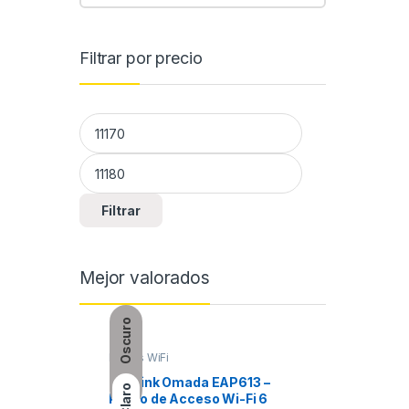
Filtrar por precio
Precio mínimo
Precio máximo
Filtrar
Mejor valorados
Oscuro
Redes WiFi
Servidore
TP-Link Omada EAP613 –
Personal
Claro
Punto de Acceso Wi-Fi 6