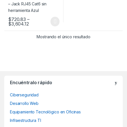
$
720.83
–
Price range: $720.83 through $3,604.12
$
3,604.12
Este producto tiene múltiples variantes. Las opciones se pueden
Mostrando el único resultado
Encuéntralo rápido
Ciberseguridad
Desarrollo Web
Equipamiento Tecnológico en Oficinas
Infraestructura TI