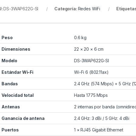
U:
DS-3WAP622G-SI
Categoría:
Redes WiFi
Etiqueta
Peso
0.6 kg
Dimensiones
22 × 20 × 6 cm
Modelo
DS-3WAP622G-SI
Estándar Wi-Fi
Wi-Fi 6 (802.11ax)
Bandas
2.4 GHz (574 Mbps) + 5 GHz (
Velocidad total
Hasta 1775 Mbps
Antenas
2 internas por banda (omnidire
Ganancia de antena
2.4 GHz: 3 dBi / 5 GHz: 4 dBi
Puertos
1 × RJ45 Gigabit Ethernet