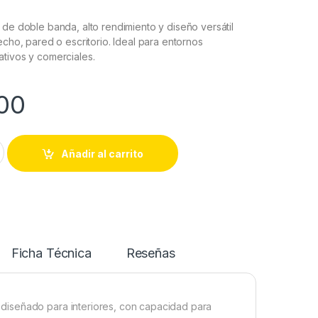
 de doble banda, alto rendimiento y diseño versátil
echo, pared o escritorio. Ideal para entornos
tivos y comerciales.
00
622G-SI – Access Point Wi-Fi 6 AX1800 / Montaje en Techo can
Añadir al carrito
Ficha Técnica
Reseñas
diseñado para interiores, con capacidad para