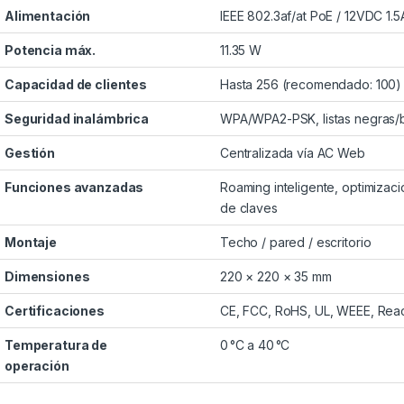
Alimentación
IEEE 802.3af/at PoE / 12VDC 1.5
Potencia máx.
11.35 W
Capacidad de clientes
Hasta 256 (recomendado: 100)
Seguridad inalámbrica
WPA/WPA2-PSK, listas negras/b
Gestión
Centralizada vía AC Web
Funciones avanzadas
Roaming inteligente, optimizaci
de claves
Montaje
Techo / pared / escritorio
Dimensiones
220 × 220 × 35 mm
Certificaciones
CE, FCC, RoHS, UL, WEEE, Rea
Temperatura de
0 °C a 40 °C
operación