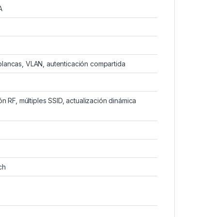
A
lancas, VLAN, autenticación compartida
ón RF, múltiples SSID, actualización dinámica
ch