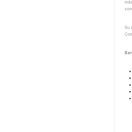
más
con
Su 
Com
Ben