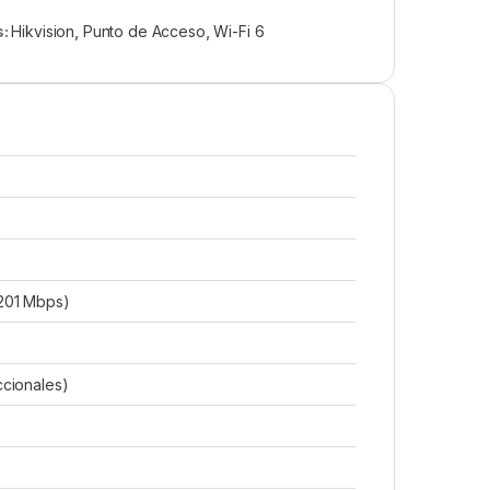
s:
Hikvision
,
Punto de Acceso
,
Wi-Fi 6
1201 Mbps)
ccionales)