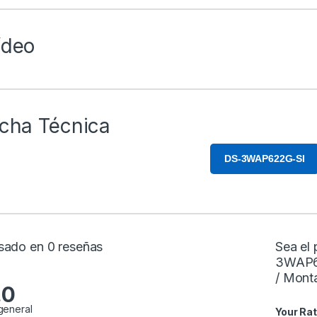
ídeo
icha Técnica
DS-3WAP622G-SI
sado en 0 reseñas
Sea el 
3WAP62
/ Mont
.0
general
Your Rat