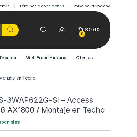
 envío
Términos y condiciones
Aviso de Privacidad
$
0.00
0
Técnico
Web Email Hosting
Ofertas
 Montaje en Techo
DS-3WAP622G-SI – Access
i 6 AX1800 / Montaje en Techo
sponibles