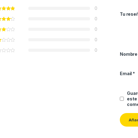
0
Tu rese
0
0
0
0
Nombr
Email
*
Guard
este
come