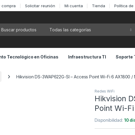
ar compra
Solicitar reunión
Mi cuenta
Tienda
Política de
ca por:
to Tecnológico en Oficinas
Infraestructura TI
Soporte 
Hikvision DS-3WAP622G-SI – Access Point Wi-Fi 6 AX1800 /
Redes WiFi
Hikvision 
Point Wi-F
Disponibilidad:
10 di