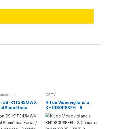
ométrico
CCTV
ion DS-K1T343MWX
Kit de Videovigilancia
al Biométrica
KH1080P8BFH – 8
 Control de Acceso
Cámaras Bullet 1080P +
a Táctil / Wi-Fi /
DVR 8 Canales +
Accesorios