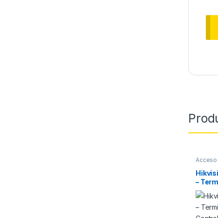
Prod
Acceso 
Hikvi
– Term
Facial
/ Panta