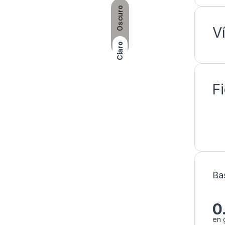
Oscuro
V
Claro
F
Ba
0
en 