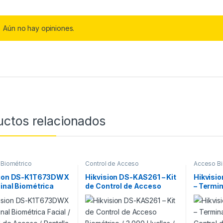
Aún no hay opiniones.
uctos relacionados
Biométrico
Control de Acceso
Acceso Bi
sion DS-K1T673DWX
Hikvision DS-KAS261 – Kit
Hikvis
inal Biométrica
de Control de Acceso
– Termin
 / Control de Acceso
Biométrico / 3,000
Facial /
lla 7″ / Wi-Fi / IP65
Huellas / App Hik-Connect
/ Pantall
IP65