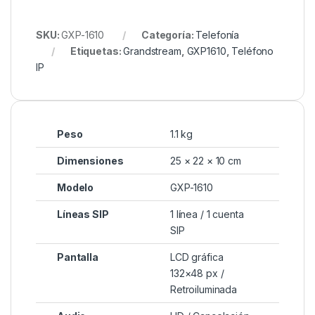
SKU:
GXP-1610
Categoría:
Telefonía
Etiquetas:
Grandstream
,
GXP1610
,
Teléfono
IP
Peso
1.1 kg
Dimensiones
25 × 22 × 10 cm
Modelo
GXP-1610
Líneas SIP
1 línea / 1 cuenta
SIP
Pantalla
LCD gráfica
132×48 px /
Retroiluminada