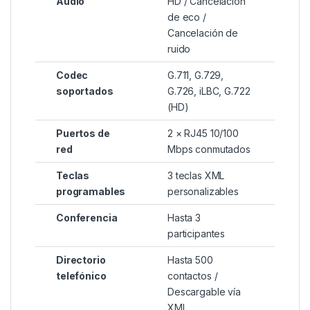
Audio
HD / Cancelación
de eco /
Cancelación de
ruido
Codec
G.711, G.729,
soportados
G.726, iLBC, G.722
(HD)
Puertos de
2 × RJ45 10/100
red
Mbps conmutados
Teclas
3 teclas XML
programables
personalizables
Conferencia
Hasta 3
participantes
Directorio
Hasta 500
telefónico
contactos /
Descargable vía
XML