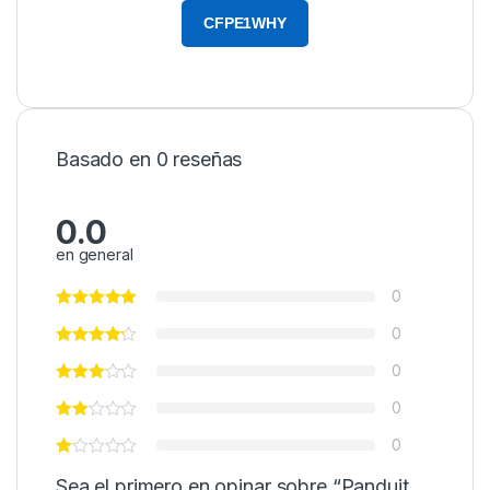
CFPE1WHY
Basado en 0 reseñas
0.0
en general
0
0
0
0
0
Sea el primero en opinar sobre “Panduit