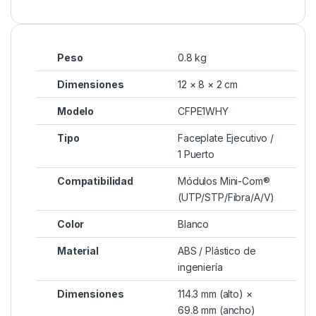
Peso
0.8 kg
Dimensiones
12 × 8 × 2 cm
Modelo
CFPE1WHY
Tipo
Faceplate Ejecutivo /
1 Puerto
Compatibilidad
Módulos Mini-Com®
(UTP/STP/Fibra/A/V)
Color
Blanco
Material
ABS / Plástico de
ingeniería
Dimensiones
114.3 mm (alto) ×
69.8 mm (ancho)