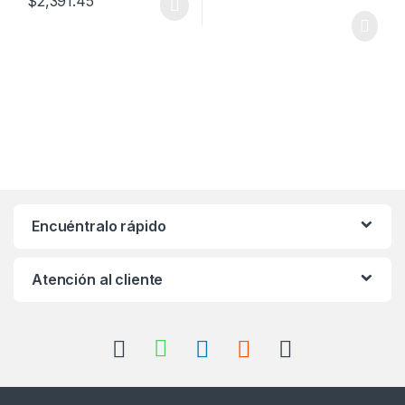
$
2,391.45
Este producto tiene múltiples variantes. Las opciones se pueden
Encuéntralo rápido
Atención al cliente