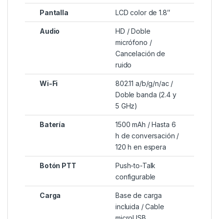
Pantalla
LCD color de 1.8″
Audio
HD / Doble
micrófono /
Cancelación de
ruido
Wi-Fi
802.11 a/b/g/n/ac /
Doble banda (2.4 y
5 GHz)
Batería
1500 mAh / Hasta 6
h de conversación /
120 h en espera
Botón PTT
Push-to-Talk
configurable
Carga
Base de carga
incluida / Cable
microUSB