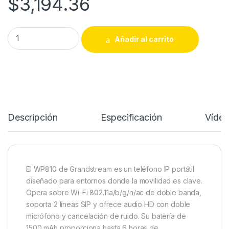
$
3,194.36
Grandstream WP-810 – Teléfono IP Wi-Fi Portátil / 2 Líneas SI
Añadir al carrito
Descripción
Especificación
Víde
El WP810 de Grandstream es un teléfono IP portátil
diseñado para entornos donde la movilidad es clave.
Opera sobre Wi-Fi 802.11a/b/g/n/ac de doble banda,
soporta 2 líneas SIP y ofrece audio HD con doble
micrófono y cancelación de ruido. Su batería de
1500 mAh proporciona hasta 6 horas de